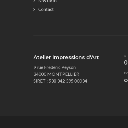
Nos tarifs
Contact
A
Atelier Impressions d'Art
0
9 rue Frédéric Peyson
34000 MONTPELLIER
É
c
SIRET : 538 342 395 00034