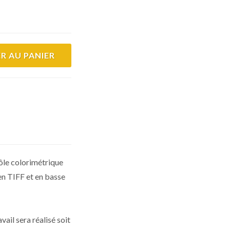
R AU PANIER
rôle colorimétrique
 en TIFF et en basse
vail sera réalisé soit