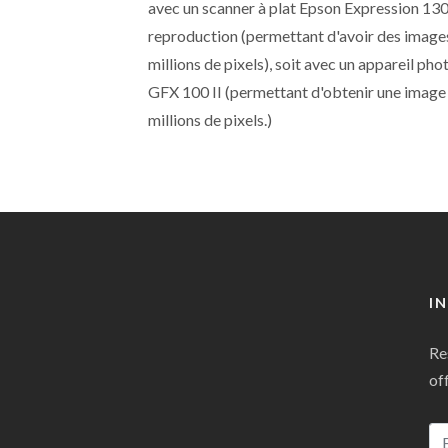
avec un scanner à plat Epson Expression 130
reproduction (permettant d'avoir des image
millions de pixels), soit avec un appareil ph
GFX 100 II (permettant d'obtenir une image 
millions de pixels.)
I
Re
of