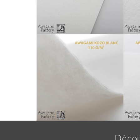
Awagami Bambou blanc 250
Awag
16,00 €
300
À PARTIR DE
À PART
Awagami Kozo blanc 110
Awag
Décou