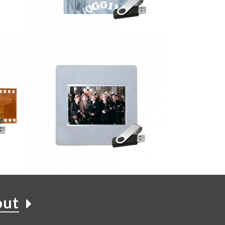
ution
Numérisation photos papier
haute résolution
1,90 €
Numérisations diapos
out
9,90 €