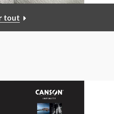
lic
Hahnemuhle Cézanne Canvas
r tout
430
15,00 €
À PARTIR DE