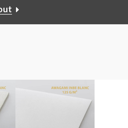
Canson Platine Fibre Rag 310
out
15,00 €
À PARTIR DE