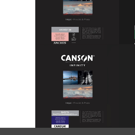
Canson Arches 88 310
Cans
15,00 €
310
À PARTIR DE
À PART