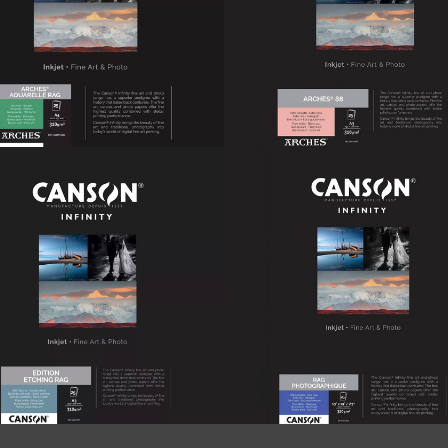
on Arches Aquarelle Rag
Canson Arches BFK Rives
White 310
15,00 €
15,00 €
IR DE
À PARTIR DE