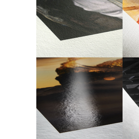
Hahnemuhle Agave 290
Hahn
15,00 €
210
À PARTIR DE
À PART