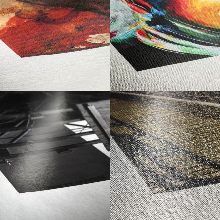
emuhle Albrecht Dürer
Hahnemuhle Art Canvas
Smooth 370
15,00 €
15,00 €
IR DE
À PARTIR DE