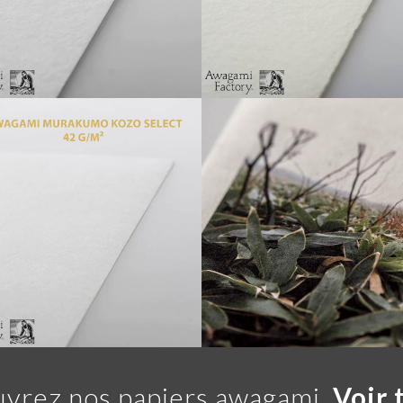
ami Bizan Épais blanc
Awagami Bizan médium b
200
79,00 €
39,00 €
IR DE
À PARTIR DE
ami Kozo Select blanc 42
Awagami Mitsumata 95
vrez nos papiers awagami.
Voir 