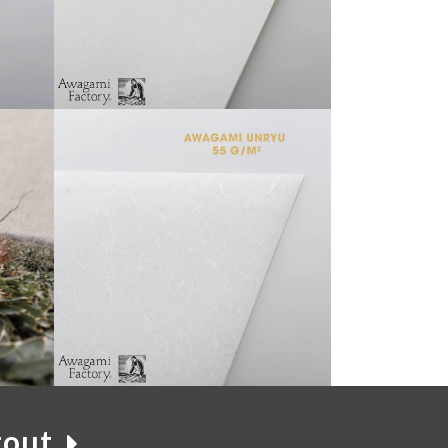
lanc
Awagami Inbe blanc 125
15,00 €
À PARTIR DE
Awagami Unryu Fin 55
tout